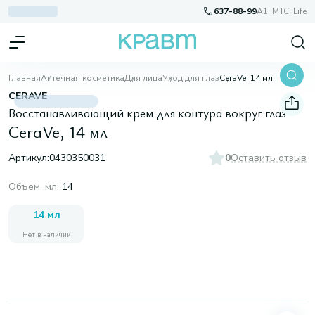
637-88-99
A1, МТС, Life
Главная
Аптечная косметика
Для лица
Уход для глаз
CeraVe, 14 мл
CERAVE
Восстанавливающий крем для контура вокруг глаз
CeraVe, 14 мл
Артикул:
0430350031
0
Оставить отзыв
Объем, мл
:
14
14 мл
Нет в наличии