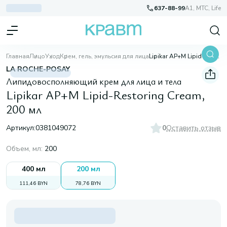
637-88-99
A1, МТС, Life
Главная
Лицо
Уход
Крем, гель, эмульсия для лица
Lipikar AP+M Lipid-Restoring Cream, 200 мл
LA ROCHE-POSAY
Липидовосполняющий крем для лица и тела
Lipikar AP+M Lipid-Restoring Cream,
200 мл
Артикул:
0381049072
0
Оставить отзыв
Объем, мл
:
200
400 мл
200 мл
111,46 BYN
78,76 BYN