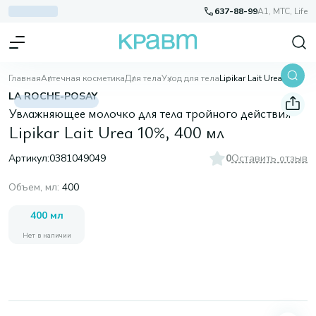
637-88-99
A1, МТС, Life
Главная
Аптечная косметика
Для тела
Уход для тела
Lipikar Lait Urea 10%, 400 мл
LA ROCHE-POSAY
Увлажняющее молочко для тела тройного действия
Lipikar Lait Urea 10%, 400 мл
Артикул:
0381049049
0
Оставить отзыв
Объем, мл
:
400
400 мл
Нет в наличии