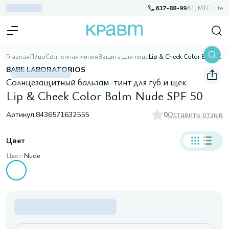
637-88-99
A1, МТС, Life
Главная
Лицо
Солнечная линия
Защита для лица
Lip & Cheek Color Balm Nude SPF 50
BABE LABORATORIOS
Солнцезащитный бальзам-тинт для губ и щек
Lip & Cheek Color Balm Nude SPF 50
Артикул:
8436571632555
0
Оставить отзыв
Цвет
Цвет:
Nude