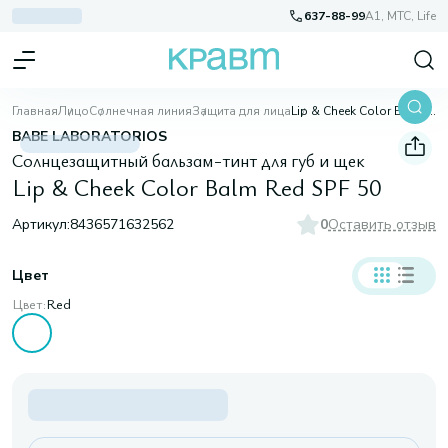
637-88-99
A1, МТС, Life
Главная
Лицо
Солнечная линия
Защита для лица
Lip & Cheek Color Balm Red SPF 50
BABE LABORATORIOS
Солнцезащитный бальзам-тинт для губ и щек
Lip & Cheek Color Balm Red SPF 50
Артикул:
8436571632562
0
Оставить отзыв
Цвет
Цвет:
Red