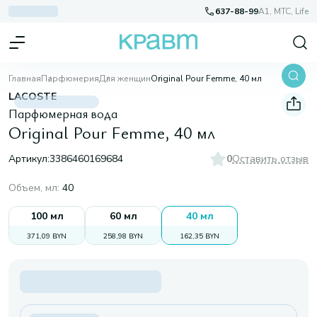
637-88-99
A1, МТС, Life
Главная
Парфюмерия
Для женщин
Original Pour Femme, 40 мл
LACOSTE
Парфюмерная вода
Original Pour Femme, 40 мл
Артикул:
3386460169684
0
Оставить отзыв
Объем, мл
:
40
100 мл
60 мл
40 мл
371,09 BYN
258,98 BYN
162,35 BYN