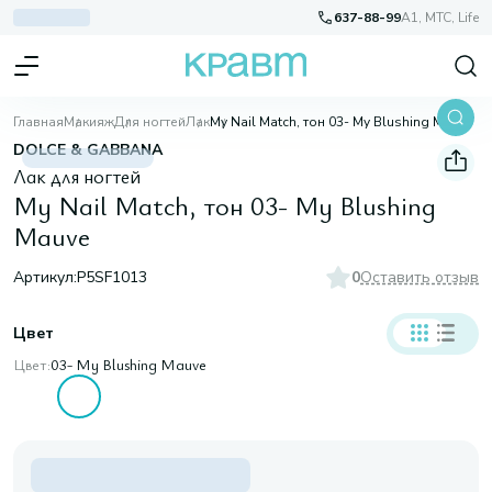
637-88-99
A1, МТС, Life
Главная
Макияж
Для ногтей
Лак
My Nail Match, тон 03- My Blushing Mauve
DOLCE & GABBANA
Лак для ногтей
My Nail Match, тон 03- My Blushing
Mauve
Артикул:
P5SF1013
0
Оставить отзыв
Цвет
Цвет:
03- My Blushing Mauve