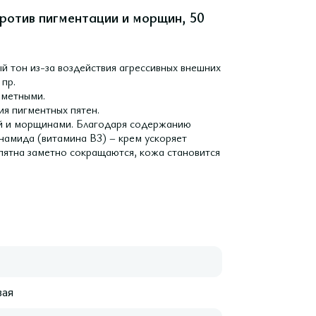
 против пигментации и морщин, 50
й тон из-за воздействия агрессивных внешних
пр.
аметными.
ия пигментных пятен.
ей и морщинами. Благодаря содержанию
намида (витамина B3) – крем ускоряет
 пятна заметно сокращаются, кожа становится
ая