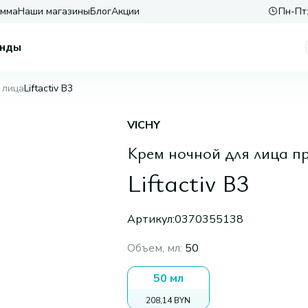
амма
Наши магазины
Блог
Акции
Пн-Пт:
нды
 лица
Liftactiv B3
VICHY
Крем ночной для лица п
Liftactiv B3
Артикул:
0370355138
Объем, мл
:
50
50 мл
208,14 BYN