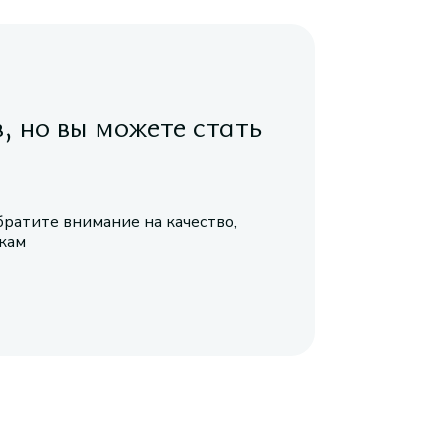
в, но вы можете стать
братите внимание на качество,
икам