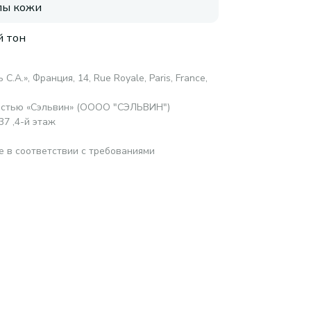
пы кожи
 тон
С.А.», Франция, 14, Rue Royale, Paris, France,
остью «Сэльвин» (ОООО "СЭЛЬВИН")
37 ,4-й этаж
е в соответствии с требованиями