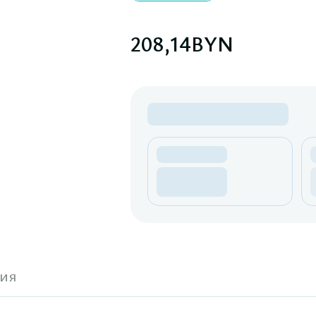
208,14
BYN
ия