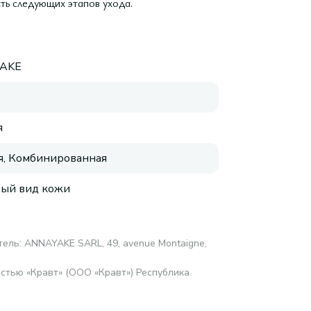
ь следующих этапов ухода.
AKE
я
, Комбинированная
ый вид кожи
тель: ANNAYAKE SARL, 49, avenue Montaigne,
стью «Кравт» (ООО «Кравт») Республика