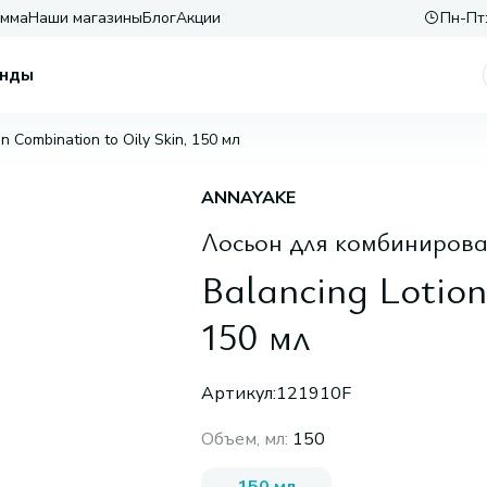
амма
Наши магазины
Блог
Акции
Пн-Пт:
нды
on Combination to Oily Skin, 150 мл
ANNAYAKE
Лосьон для комбинирова
Balancing Lotion
150 мл
Артикул:
121910F
Объем, мл
:
150