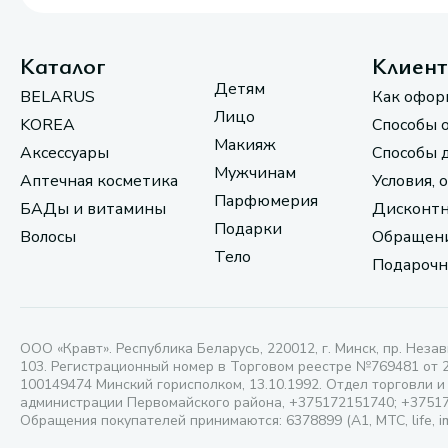
Каталог
Клиен
Детям
BELARUS
Как офор
Лицо
KOREA
Способы 
Макияж
Аксессуары
Способы 
Мужчинам
Аптечная косметика
Условия, 
Парфюмерия
БАДы и витамины
Дисконтн
Подарки
Волосы
Обращени
Тело
Подарочн
ООО «Кравт». Республика Беларусь, 220012, г. Минск, пр. Незав
103. Регистрационный номер в Торговом реестре №769481 от 
100149474 Минский горисполком, 13.10.1992. Отдел торговли и
администрации Первомайского района, +375172151740; +3751
Обращения покупателей принимаются: 6378899 (А1, МТС, life, i