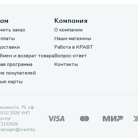
там
Компания
мить заказ
О компании
оплаты
Наши магазины
доставки
Работа в КРАВТ
обмен и возврат товара
Вопрос-ответ
ая программа
Контакты
е покупателей
ые карты
исимости, 76, оф.
20.02.2026 УНП
 услуг
72152626.
manager@cravt.by.