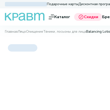
Подарочные карты
Дисконтная прогр
Каталог
Скидки
Бре
Главная
Лицо
Очищение
Тоники, лосьоны для лица
Balancing Loti