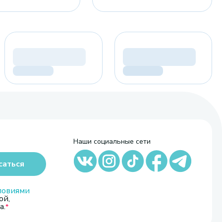
Наши социальные сети
саться
ловиями
ой,
а.