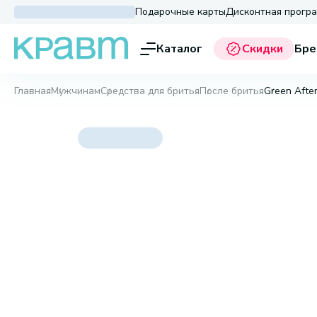
Подарочные карты
Дисконтная прогр
Каталог
Скидки
Бре
Главная
Мужчинам
Средства для бритья
После бритья
Green After