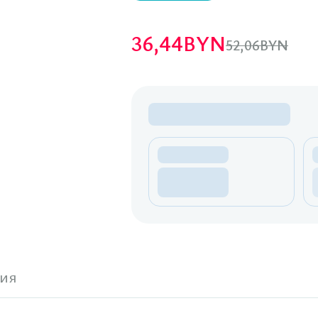
36,44
BYN
52,06
BYN
ия