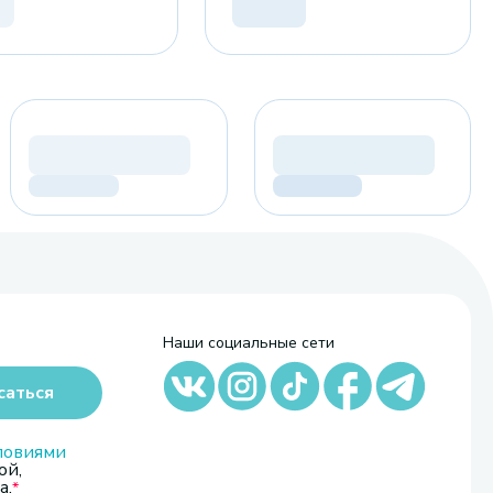
Наши социальные сети
саться
ловиями
ой,
а.