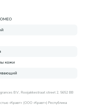
ROMEO
ой
я
пы кожи
аивающий
grances B.V., Rooijakkestraat street 2, 5652 BB
стью «Кравт» (ООО «Кравт») Республика