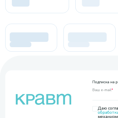
Подписка на р
Ваш e-mail
*
Даю согла
обработк
механизмо