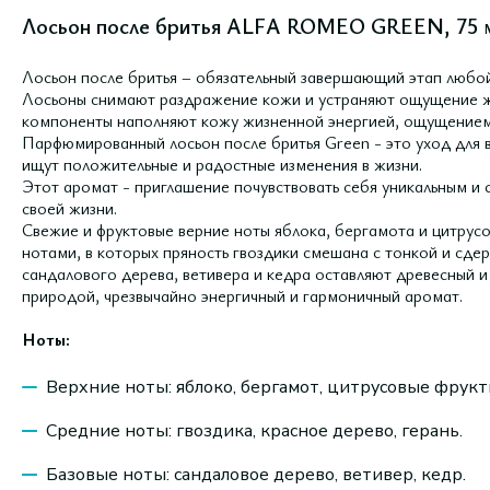
Лосьон после бритья ALFA ROMEO GREEN, 75 
Лосьон после бритья – обязательный завершающий этап любой
Лосьоны снимают раздражение кожи и устраняют ощущение ж
компоненты наполняют кожу жизненной энергией, ощущением 
Парфюмированный лосьон после бритья Green - это уход для в
ищут положительные и радостные изменения в жизни.
Этот аромат - приглашение почувствовать себя уникальным и
своей жизни.
Свежие и фруктовые верние ноты яблока, бергамота и цитру
нотами, в которых пряность гвоздики смешана с тонкой и сде
сандалового дерева, ветивера и кедра оставляют древесный 
природой, чрезвычайно энергичный и гармоничный аромат.
Ноты:
Верхние ноты: яблоко, бергамот, цитрусовые фрукт
Средние ноты: гвоздика, красное дерево, герань.
Базовые ноты: сандаловое дерево, ветивер, кедр.