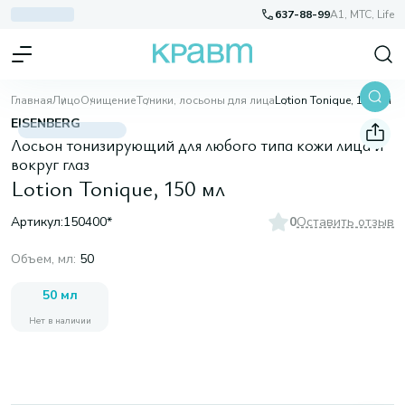
637-88-99
A1, МТС, Life
Главная
Лицо
Очищение
Тоники, лосьоны для лица
Lotion Tonique, 150 мл
EISENBERG
Лосьон тонизирующий для любого типа кожи лица и
вокруг глаз
Lotion Tonique, 150 мл
Артикул:
150400*
0
Оставить отзыв
Объем, мл
:
50
50 мл
Нет в наличии