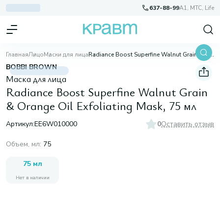
637-88-99
A1, МТС, Life
Главная
Лицо
Маски для лица
Radiance Boost Superfine Walnut Grain & Orange Oil Exfoliating Mask, 75 мл
BOBBI BROWN
Маска для лица
Radiance Boost Superfine Walnut Grain
& Orange Oil Exfoliating Mask, 75 мл
Артикул:
EE6W010000
0
Оставить отзыв
Объем, мл
:
75
75 мл
Нет в наличии