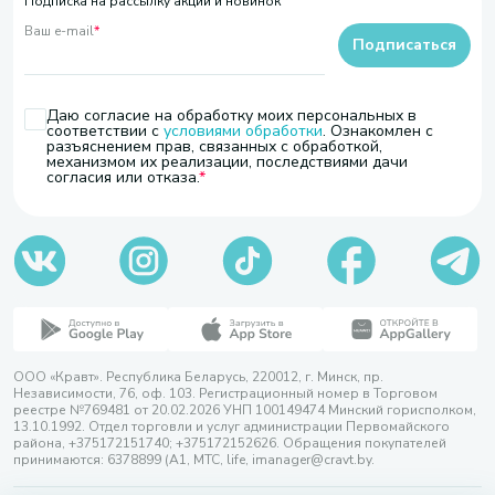
Подписка на рассылку акций и новинок
Ваш e-mail
*
Подписаться
Даю согласие на обработку моих персональных в
соответствии с
условиями обработки
. Ознакомлен с
разъяснением прав, связанных с обработкой,
механизмом их реализации, последствиями дачи
согласия или отказа.
ООО «Кравт». Республика Беларусь, 220012, г. Минск, пр.
Независимости, 76, оф. 103. Регистрационный номер в Торговом
реестре №769481 от 20.02.2026 УНП 100149474 Минский горисполком,
13.10.1992. Отдел торговли и услуг администрации Первомайского
района, +375172151740; +375172152626. Обращения покупателей
принимаются: 6378899 (А1, МТС, life, imanager@cravt.by.