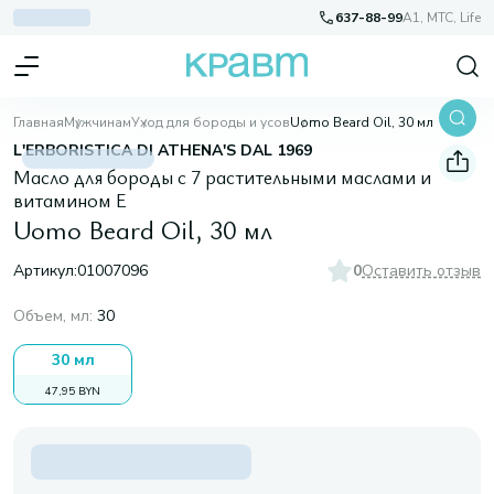
637-88-99
A1, МТС, Life
Главная
Мужчинам
Уход для бороды и усов
Uomo Beard Oil, 30 мл
L'ERBORISTICA DI ATHENA'S DAL 1969
Масло для бороды с 7 растительными маслами и
витамином Е
Uomo Beard Oil, 30 мл
Артикул:
01007096
0
Оставить отзыв
Объем, мл
:
30
30 мл
47,95 BYN