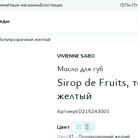
амма
Наши магазины
Блог
Акции
Пн-Пт:
нды
01-Полупрозрачный желтый
VIVIENNE SABO
Масло для губ
Sirop de Fruits,
желтый
Артикул:
D215243001
Цвет
Цвет:
01 - Полупрозрачный желтый