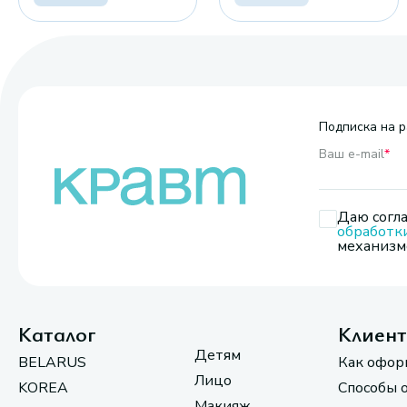
Подписка на р
Ваш e-mail
*
Даю согла
обработк
механизмо
Каталог
Клиен
Детям
BELARUS
Как офор
Лицо
KOREA
Способы 
Макияж