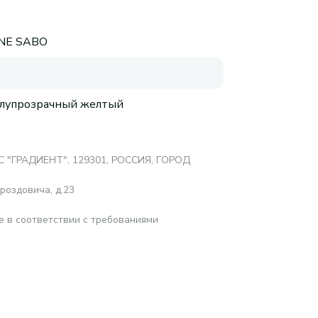
NNE SABO
олупрозрачный желтый
 "ГРАДИЕНТ", 129301, РОССИЯ, ГОРОД
роздовича, д.23
е в соответствии с требованиями