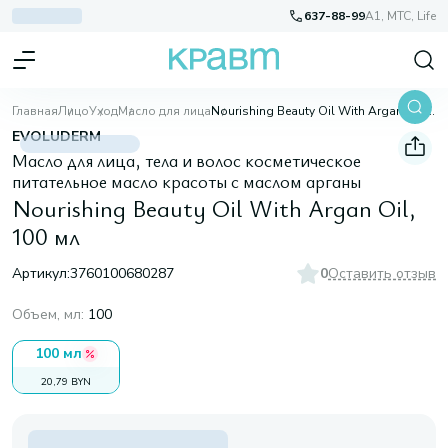
637-88-99
A1, МТС, Life
Главная
Лицо
Уход
Масло для лица
Nourishing Beauty Oil With Argan Oil, 100 мл
EVOLUDERM
Масло для лица, тела и волос косметическое
питательное масло красоты с маслом арганы
Nourishing Beauty Oil With Argan Oil,
100 мл
Артикул:
3760100680287
0
Оставить отзыв
Объем, мл
:
100
100 мл
20,79 BYN