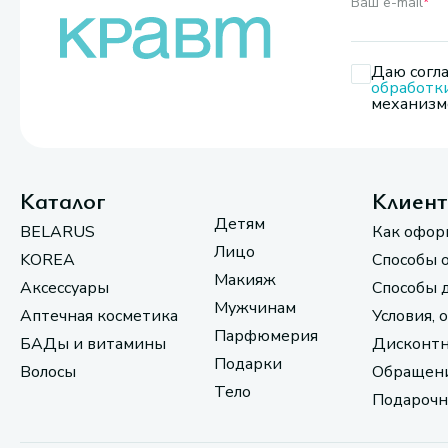
Ваш e-mail
*
Даю согла
обработк
механизмо
Каталог
Клиен
Детям
BELARUS
Как офор
Лицо
KOREA
Способы 
Макияж
Аксессуары
Способы 
Мужчинам
Аптечная косметика
Условия, 
Парфюмерия
БАДы и витамины
Дисконтн
Подарки
Волосы
Обращени
Тело
Подарочн