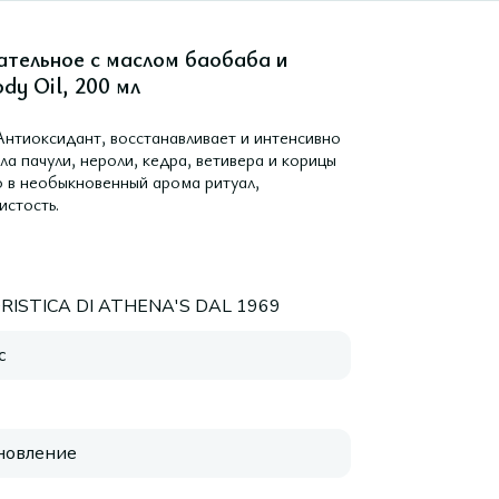
ательное с маслом баобаба и
ody Oil, 200 мл
Антиоксидант, восстанавливает и интенсивно
а пачули, нероли, кедра, ветивера и корицы
о в необыкновенный арома ритуал,
истость.
RISTICA DI ATHENA'S DAL 1969
с
новление