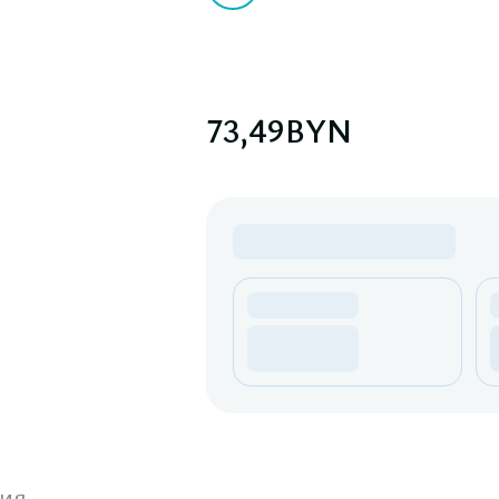
73,49
BYN
ия