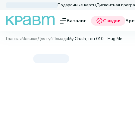
Подарочные карты
Дисконтная прогр
Каталог
Скидки
Бре
Главная
Макияж
Для губ
Помада
My Crush, тон 010 - Hug Me