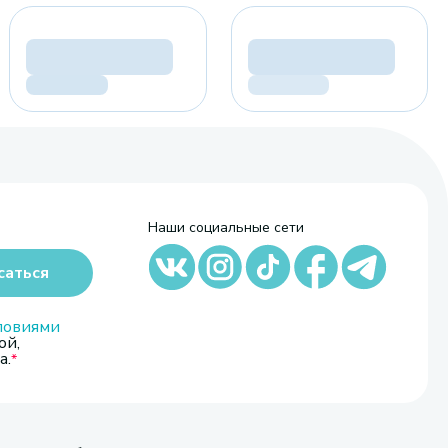
Наши социальные сети
саться
ловиями
ой,
а.