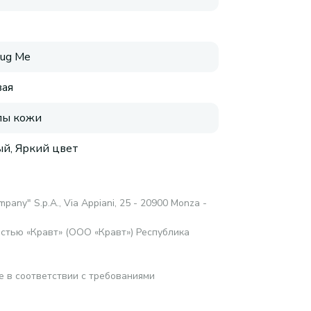
Hug Me
ая
пы кожи
й, Яркий цвет
pany" S.p.A., Via Appiani, 25 - 20900 Monza -
стью «Кравт» (ООО «Кравт») Республика
е в соответствии с требованиями