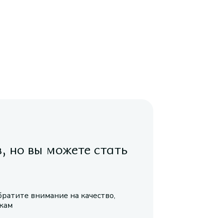
в, но вы можете стать
братите внимание на качество,
икам