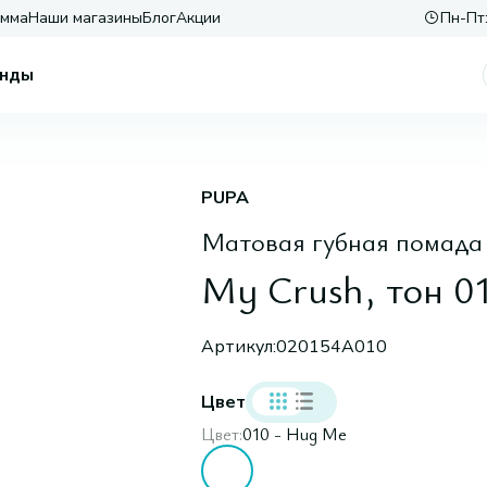
амма
Наши магазины
Блог
Акции
Пн-Пт:
нды
PUPA
Матовая губная помада 
My Crush, тон 0
Артикул:
020154A010
Цвет
Цвет:
010 - Hug Me