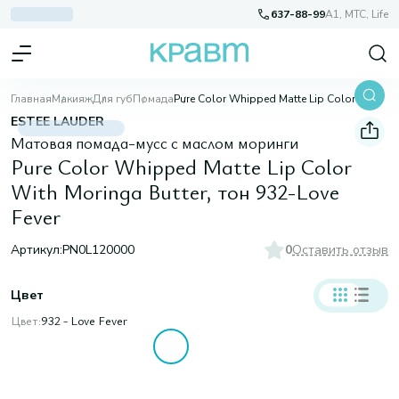
637-88-99
A1, МТС, Life
Главная
Макияж
Для губ
Помада
Pure Color Whipped Matte Lip Color With Moringa Butter, тон 932-Love Fever
ESTEE LAUDER
Матовая помада-мусс с маслом моринги
Pure Color Whipped Matte Lip Color
With Moringa Butter, тон 932-Love
Fever
Артикул:
PN0L120000
0
Оставить отзыв
Цвет
Цвет:
932 - Love Fever