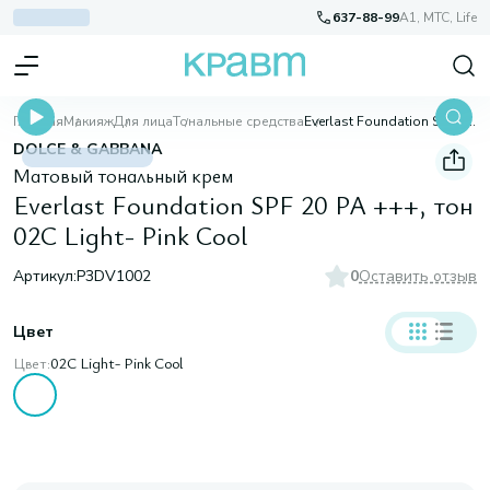
637-88-99
A1, МТС, Life
Главная
Макияж
Для лица
Тональные средства
Everlast Foundation SPF 20 PA +++, тон 02C Light- Pink Cool
DOLCE & GABBANA
Матовый тональный крем
Everlast Foundation SPF 20 PA +++, тон
02C Light- Pink Cool
Артикул:
P3DV1002
0
Оставить отзыв
Цвет
Цвет:
02C Light- Pink Cool