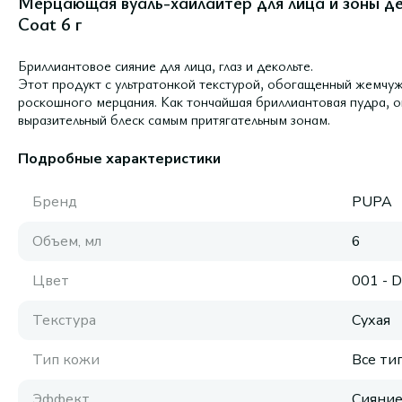
Мерцающая вуаль-хайлайтер для лица и зоны дек
Coat 6 г
Бриллиантовое сияние для лица, глаз и декольте.
Этот продукт с ультратонкой текстурой, обогащенный жемчу
роскошного мерцания. Как тончайшая бриллиантовая пудра, 
выразительный блеск самым притягательным зонам.
Подробные характеристики
Бренд
PUPA
Объем, мл
6
Цвет
001 - 
Текстура
Сухая
Тип кожи
Все ти
Эффект
Сияни