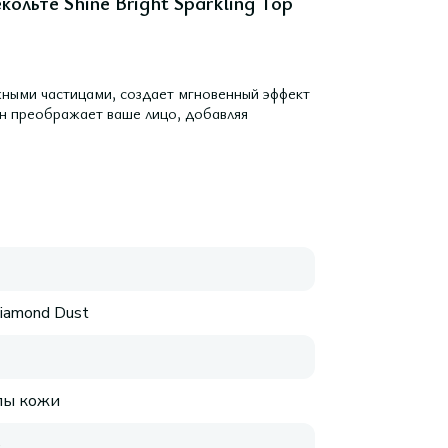
ольте Shine Bright Sparkling Top
жными частицами, создает мгновенный эффект
он преображает ваше лицо, добавляя
Diamond Dust
пы кожи
е