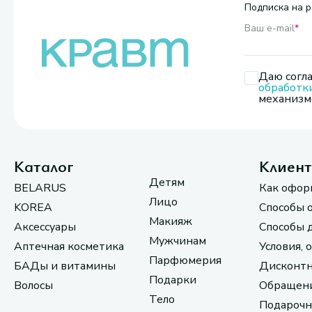
Подписка на р
Ваш e-mail
*
Даю согла
обработк
механизмо
Каталог
Клиен
Детям
BELARUS
Как офор
Лицо
KOREA
Способы 
Макияж
Аксессуары
Способы 
Мужчинам
Аптечная косметика
Условия, 
Парфюмерия
БАДы и витамины
Дисконтн
Подарки
Волосы
Обращени
Тело
Подарочн