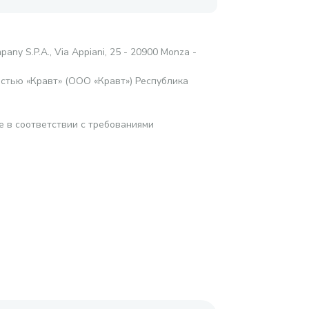
pany S.P.A., Via Appiani, 25 - 20900 Monza -
стью «Кравт» (ООО «Кравт») Республика
е в соответствии с требованиями