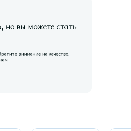
в, но вы можете стать
братите внимание на качество,
икам