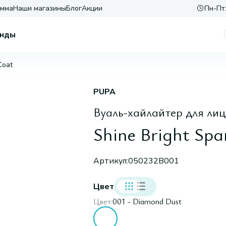
амма
Наши магазины
Блог
Акции
Пн-Пт:
нды
Coat
PUPA
Вуаль-хайлайтер для лиц
Shine Bright Spa
Артикул:
050232B001
Цвет
Цвет:
001 - Diamond Dust