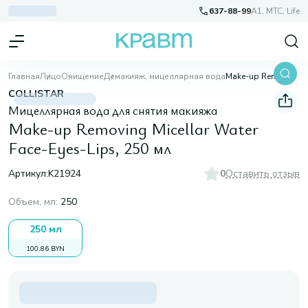
637-88-99
A1, МТС, Life
Главная
Лицо
Очищение
Демакияж, мицеллярная вода
Make-up Removing Micellar Water Face-Eyes-Lips, 250 мл
COLLISTAR
Мицеллярная вода для снятия макияжа
Make-up Removing Micellar Water
Face-Eyes-Lips, 250 мл
Артикул:
K21924
0
Оставить отзыв
Объем, мл
:
250
250 мл
100,86 BYN