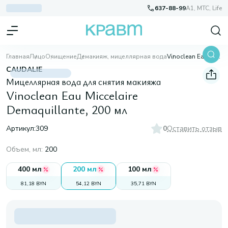
637-88-99
A1, МТС, Life
Главная
Лицо
Очищение
Демакияж, мицеллярная вода
Vinoclean Eau Miccelaire Demaquillante, 200 мл
CAUDALIE
Мицеллярная вода для снятия макияжа
Vinoclean Eau Miccelaire
Demaquillante, 200 мл
Артикул:
309
0
Оставить отзыв
Объем, мл
:
200
400 мл
200 мл
100 мл
81,18 BYN
54,12 BYN
35,71 BYN