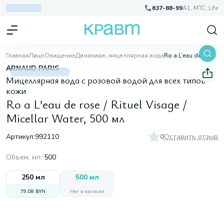
637-88-99
A1, МТС, Life
Главная
Лицо
Очищение
Демакияж, мицеллярная вода
Ro a L’eau de rose / Rituel Visage / Micellar Water, 500 мл
ARNAUD PARIS
Мицеллярная вода с розовой водой для всех типов
кожи
Ro a L’eau de rose / Rituel Visage /
Micellar Water, 500 мл
Артикул:
992110
0
Оставить отзыв
Объем, мл
:
500
250 мл
500 мл
79,08 BYN
Нет в наличии