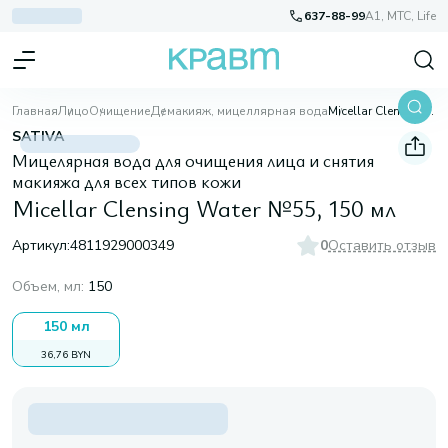
637-88-99
A1, МТС, Life
Главная
Лицо
Очищение
Демакияж, мицеллярная вода
Micellar Clensing Water №55, 150 мл
SATIVA
Мицелярная вода для очищения лица и снятия
макияжа для всех типов кожи
Micellar Clensing Water №55, 150 мл
Артикул:
4811929000349
0
Оставить отзыв
Объем, мл
:
150
150 мл
36,76 BYN