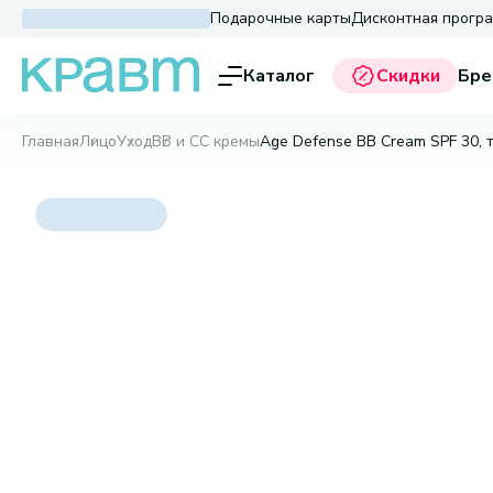
Подарочные карты
Дисконтная прогр
Каталог
Скидки
Бре
Главная
Лицо
Уход
BB и CC кремы
Age Defense BB Cream SPF 30, 