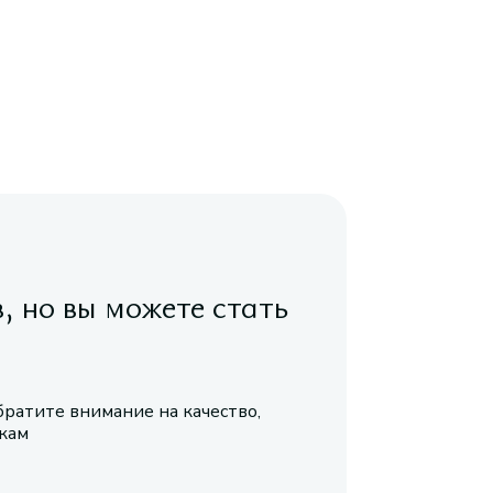
в, но вы можете стать
братите внимание на качество,
икам