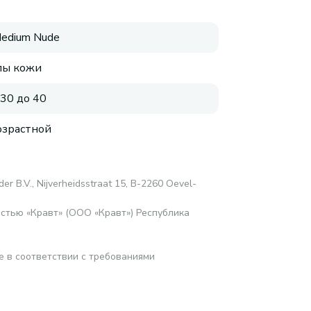
Medium Nude
пы кожи
 30 до 40
зрастной
er B.V., Nijverheidsstraat 15, B-2260 Oevel-
стью «Кравт» (ООО «Кравт») Республика
е в соответствии с требованиями