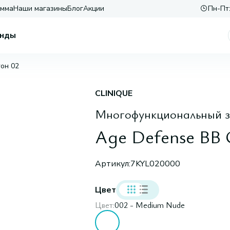
амма
Наши магазины
Блог
Акции
Пн-Пт:
нды
тон 02
CLINIQUE
Многофункциональный 
Age Defense BB 
Артикул:
7KYL020000
Цвет
Цвет:
002 - Medium Nude