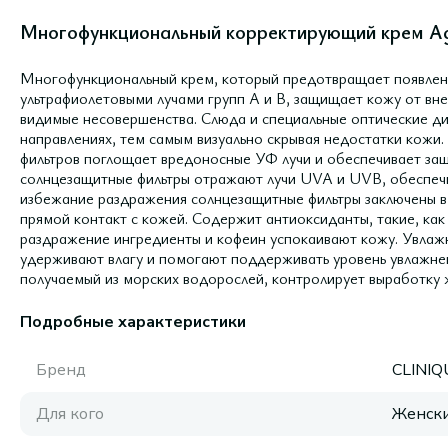
Многофункциональный корректирующий крем Ag
Многофункциональный крем, который предотвращает появлени
ультрафиолетовыми лучами групп A и B, защищает кожу от вн
видимые несовершенства. Слюда и специальные оптические ди
направлениях, тем самым визуально скрывая недостатки кожи
фильтров поглощает вредоносные УФ лучи и обеспечивает защ
солнцезащитные фильтры отражают лучи UVA и UVB, обеспечи
избежание раздражения солнцезащитные фильтры заключены в
прямой контакт с кожей. Содержит антиоксиданты, такие, ка
раздражение ингредиенты и кофеин успокаивают кожу. Увлаж
удерживают влагу и помогают поддерживать уровень увлажнен
получаемый из морских водорослей, контролирует выработку 
Подробные характеристики
Бренд
CLINIQ
Для кого
Женск