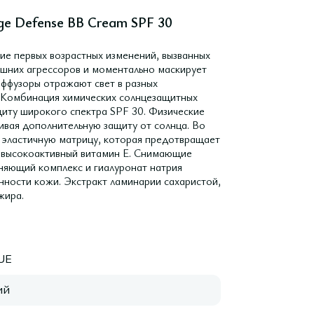
e Defense BB Cream SPF 30
е первых возрастных изменений, вызванных
ешних агрессоров и моментально маскирует
ффузоры отражают свет в разных
. Комбинация химических солнцезащитных
иту широкого спектра SPF 30. Физические
вая дополнительную защиту от солнца. Во
 эластичную матрицу, которая предотвращает
к высокоактивный витамин Е. Снимающие
няющий комплекс и гиалуронат натрия
ности кожи. Экстракт ламинарии сахаристой,
жира.
UE
ий