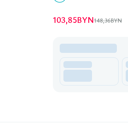
103,85
BYN
148,36
BYN