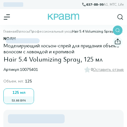
637-88-99
A1, МТС, Life
Главная
Волосы
Профессиональный уход
Hair 5.4 Volumizing Spray, 125 мл
NOAH
Моделирующий лосьон-спрей для придания объема
волосам с лавандой и крапивой
Hair 5.4 Volumizing Spray, 125 мл
Артикул:
10075401
0
Оставить отзыв
Объем, мл
:
125
125 мл
53,66 BYN