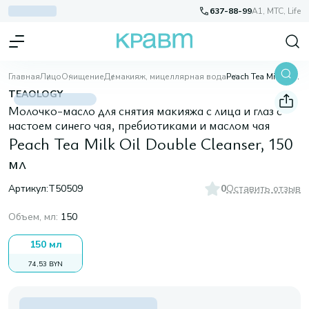
637-88-99
A1, МТС, Life
Главная
Лицо
Очищение
Демакияж, мицеллярная вода
Peach Tea Milk Oil Double Cleanser, 150 мл
TEAOLOGY
Молочко-масло для снятия макияжа с лица и глаз с
настоем синего чая, пребиотиками и маслом чая
Peach Tea Milk Oil Double Cleanser, 150
мл
Артикул:
T50509
0
Оставить отзыв
Объем, мл
:
150
150 мл
74,53 BYN