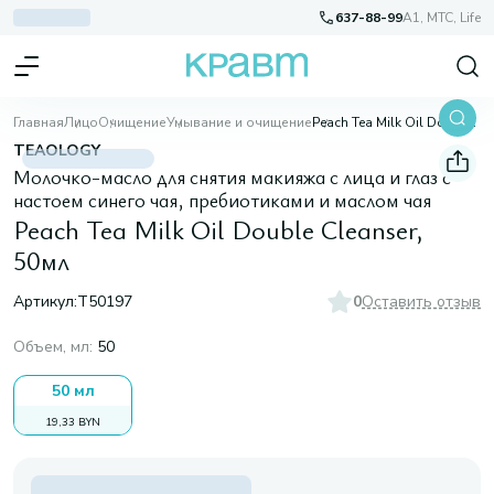
637-88-99
A1, МТС, Life
Главная
Лицо
Очищение
Умывание и очищение
Peach Tea Milk Oil Double Cleanser, 50мл
TEAOLOGY
Молочко-масло для снятия макияжа с лица и глаз с
настоем синего чая, пребиотиками и маслом чая
Peach Tea Milk Oil Double Cleanser,
50мл
Артикул:
T50197
0
Оставить отзыв
Объем, мл
:
50
50 мл
19,33 BYN