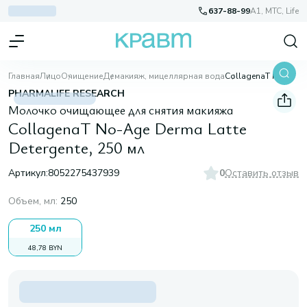
637-88-99
A1, МТС, Life
Главная
Лицо
Очищение
Демакияж, мицеллярная вода
CollagenaT No-Age Derma Latte Detergente, 250 мл
PHARMALIFE RESEARCH
Молочко очищающее для снятия макияжа
CollagenaT No-Age Derma Latte
Detergente, 250 мл
Артикул:
8052275437939
0
Оставить отзыв
Объем, мл
:
250
250 мл
48,78 BYN