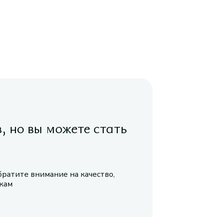
в, но вы можете стать
братите внимание на качество,
икам