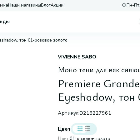
амма
Наши магазины
Блог
Акции
Пн-Пт:
нды
yeshadow, тон 01-розовое золото
VIVIENNE SABO
Моно тени для век сияю
Premiere Grande
Eyeshadow, тон 
Артикул:
D215227961
Цвет
Цвет:
01-розовое золото