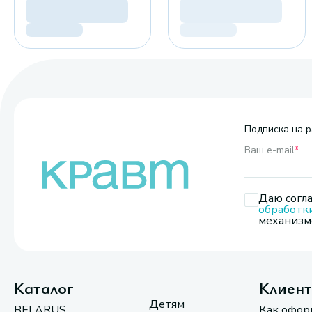
Подписка на р
Ваш e-mail
*
Даю согла
обработк
механизмо
Каталог
Клиен
Детям
BELARUS
Как офор