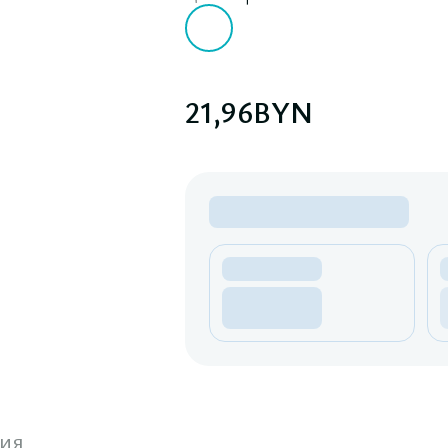
21,96
BYN
ия