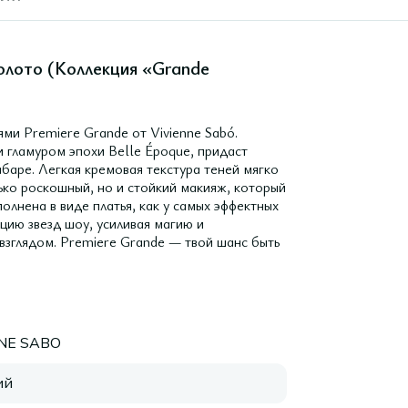
золото (Коллекция «Grande
ми Premiere Grande от Vivienne Sabó.
 гламуром эпохи Belle Époque, придаст
абаре. Легкая кремовая текстура теней мягко
лько роскошный, но и стойкий макияж, который
олнена в виде платья, как у самых эффектных
цию звезд шоу, усиливая магию и
взглядом. Premiere Grande — твой шанс быть
NNE SABO
ий