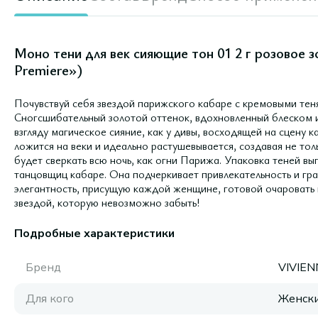
Моно тени для век сияющие тон 01 2 г розовое 
Premiere»)
Почувствуй себя звездой парижского кабаре с кремовыми теня
Сногсшибательный золотой оттенок, вдохновленный блеском и
взгляду магическое сияние, как у дивы, восходящей на сцену к
ложится на веки и идеально растушевывается, создавая не то
будет сверкать всю ночь, как огни Парижа. Упаковка теней вып
танцовщиц кабаре. Она подчеркивает привлекательность и гра
элегантность, присущую каждой женщине, готовой очаровать 
звездой, которую невозможно забыть!
Подробные характеристики
Бренд
VIVIE
Для кого
Женск