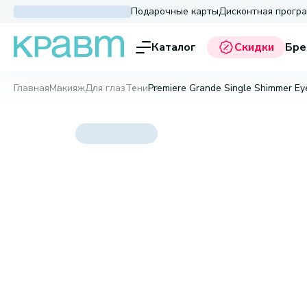
Подарочные карты
Дисконтная прогр
Каталог
Скидки
Бре
Главная
Макияж
Для глаз
Тени
Premiere Grande Single Shimmer E