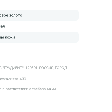
овое золото
ая
пы кожи
е
 "ГРАДИЕНТ", 129301, РОССИЯ, ГОРОД
роздовича, д.23
е в соответствии с требованиями