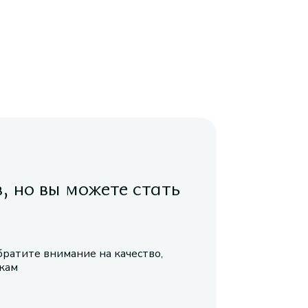
в, но вы можете стать
братите внимание на качество,
икам