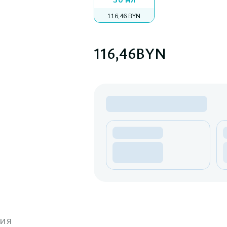
30 мл
116,46 BYN
116,46
BYN
ия