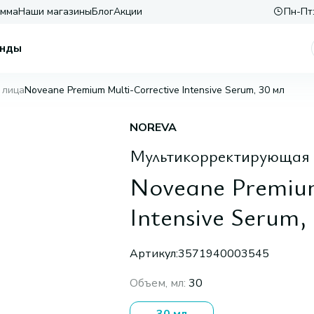
амма
Наши магазины
Блог
Акции
Пн-Пт:
нды
 лица
Noveane Premium Multi-Corrective Intensive Serum, 30 мл
NOREVA
Мультикорректирующая 
Noveane Premium
Intensive Serum,
Артикул:
3571940003545
Объем, мл
:
30