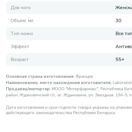
Для кого
Женск
Объем, мл
30
Тип кожи
Все ти
Эффект
Антиво
Возраст
55+
Основная страна изготовления
:
Франция
Наименование, место нахождения изготовителя
:
Laborato
Продавец/импортер
:
ИООО "Интерфармакс", Республика Бела
район, Ждановичский с/с, аг. Ждановичи, ул. Звездная, 19А-5, п
Дата изготовления и срок годности товара указаны на упаковк
действующего законодательства Республики Беларусь