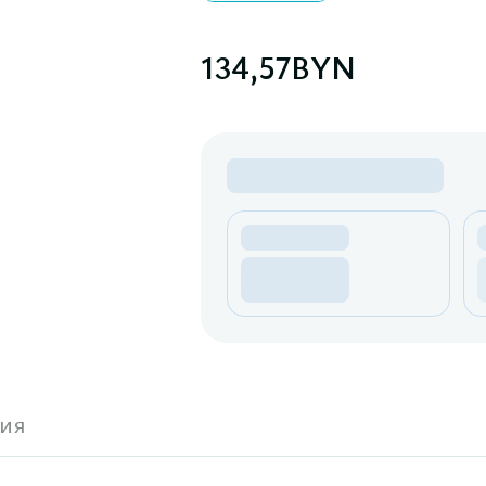
134,57
BYN
ия