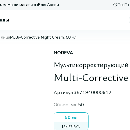
амма
Наши магазины
Блог
Акции
Пн-Пт:
нды
 лица
Multi-Corrective Night Cream, 50 мл
NOREVA
Мультикорректирующий 
Multi-Corrective
Артикул:
3571940000612
Объем, мл
:
50
50 мл
134,57 BYN