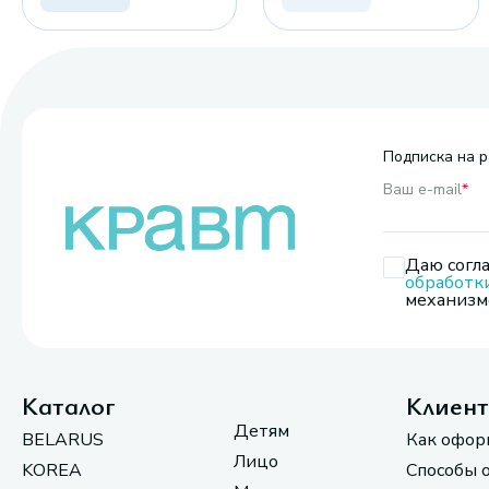
Подписка на р
Ваш e-mail
*
Даю согла
обработк
механизмо
Каталог
Клиен
Детям
BELARUS
Как офор
Лицо
KOREA
Способы 