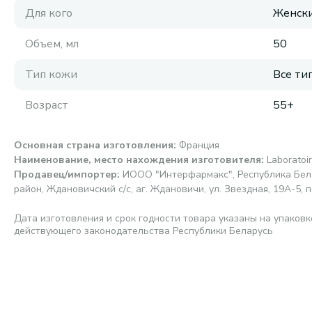
Для кого
Женск
Объем, мл
50
Тип кожи
Все ти
Возраст
55+
Основная страна изготовления
:
Франция
Наименование, место нахождения изготовителя
:
Laborato
Продавец/импортер
:
ИООО "Интерфармакс", Республика Бела
район, Ждановичский с/с, аг. Ждановичи, ул. Звездная, 19А-5, п
Дата изготовления и срок годности товара указаны на упаковк
действующего законодательства Республики Беларусь