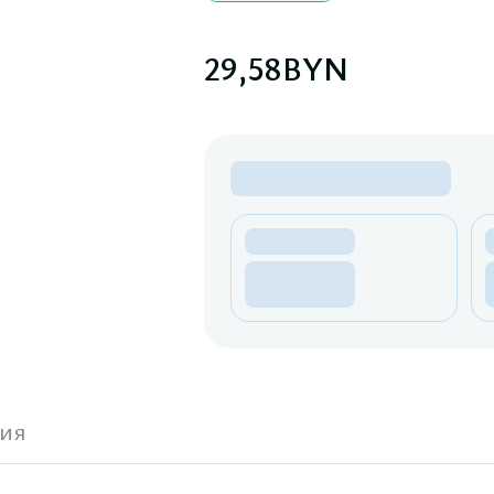
29,58
BYN
ия