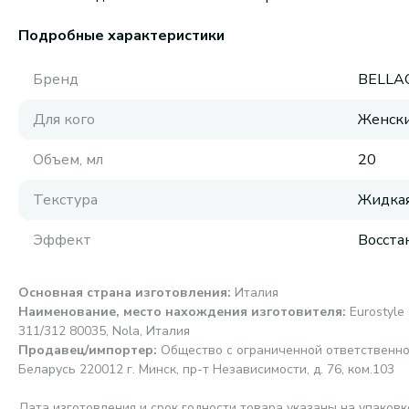
Подробные характеристики
Бренд
BELLA
Для кого
Женск
Объем, мл
20
Текстура
Жидка
Эффект
Восста
Основная страна изготовления
:
Италия
Наименование, место нахождения изготовителя
:
Eurostyle 
311/312 80035, Nola, Италия
Продавец/импортер
:
Общество с ограниченной ответственно
Беларусь 220012 г. Минск, пр-т Независимости, д. 76, ком.103
Дата изготовления и срок годности товара указаны на упаковк