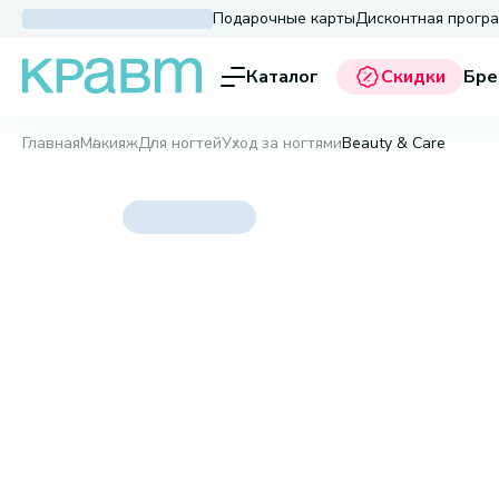
Подарочные карты
Дисконтная прогр
Каталог
Скидки
Бре
Главная
Макияж
Для ногтей
Уход за ногтями
Beauty & Care