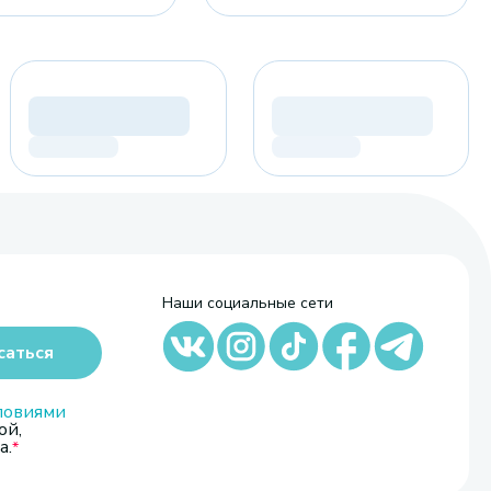
Наши социальные сети
саться
ловиями
ой,
а.