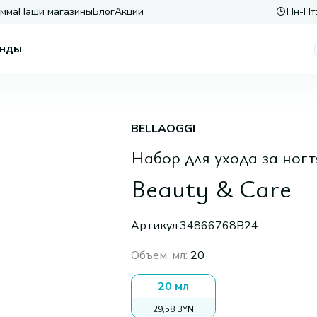
амма
Наши магазины
Блог
Акции
Пн-Пт:
нды
BELLAOGGI
Набор для ухода за ног
Beauty & Care
Артикул:
34866768B24
Объем, мл
:
20
20 мл
29,58 BYN