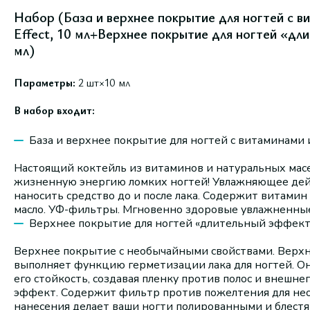
Набор (База и верхнее покрытие для ногтей с в
Effect, 10 мл+Верхнее покрытие для ногтей «дли
мл)
Параметры:
2 шт×10 мл
В набор входит:
База и верхнее покрытие для ногтей с витаминами и
Настоящий коктейль из витаминов и натуральных масе
жизненную энергию ломких ногтей! Увлажняющее дей
наносить средство до и после лака. Содержит витамин
масло. УФ-фильтры. Мгновенно здоровые увлажненные
Верхнее покрытие для ногтей «длительный эффект» L
Верхнее покрытие с необычайными свойствами. Верхнее
выполняет функцию герметизации лака для ногтей. Он
его стойкость, создавая пленку против полос и внешне
эффект. Содержит фильтр против пожелтения для нео
нанесения делает ваши ногти полированными и блест