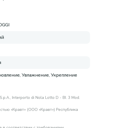
OGGI
ий
я
новление, Увлажнение, Укрепление
S.p.A., Interporto di Nola Lotto D - BI. 3 Mod.
стью «Кравт» (ООО «Кравт») Республика
е в соответствии с требованиями