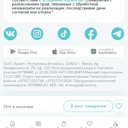
соответствии с
условиями обработки
. Ознакомлен с
разъяснением прав, связанных с обработкой,
механизмом их реализации, последствиями дачи
согласия или отказа.
ООО «Кравт». Республика Беларусь, 220012, г. Минск, пр.
Независимости, 76, оф. 103. Регистрационный номер в Торговом
реестре №769481 от 20.02.2026 УНП 100149474 Минский горисполком,
13.10.1992. Отдел торговли и услуг администрации Первомайского
района, +375172151740; +375172152626. Обращения покупателей
принимаются: 6378899 (А1, МТС, life, imanager@cravt.by.
© 2026 ООО «Кравт»
Разработка сайта — SLAM
Нет в наличии
В лист ожидания
Выбор настроек Cookie