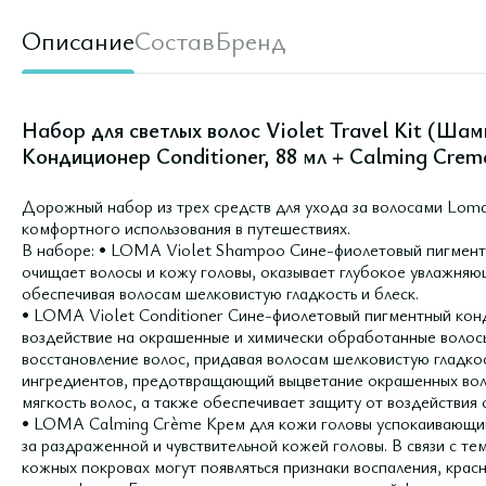
Описание
Состав
Бренд
Набор для светлых волос Violet Travel Kit (Шам
Кондиционер Conditioner, 88 мл + Calming Creme
Дорожный набор из трех средств для ухода за волосами Loma
комфортного использования в путешествиях.
В наборе: • LOMA Violet Shampoo Сине-фиолетовый пигмент
очищает волосы и кожу головы, оказывает глубокое увлажняю
обеспечивая волосам шелковистую гладкость и блеск.
• LOMA Violet Conditioner Сине-фиолетовый пигментный кон
воздействие на окрашенные и химически обработанные волосы
восстановление волос, придавая волосам шелковистую гладко
ингредиентов, предотвращающий выцветание окрашенных воло
мягкость волос, а также обеспечивает защиту от воздействи
• LOMA Calming Crème Крем для кожи головы успокаивающий
за раздраженной и чувствительной кожей головы. В связи с те
кожных покровах могут появляться признаки воспаления, крас