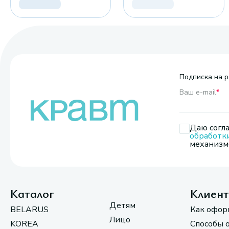
Подписка на р
Ваш e-mail
*
Даю согла
обработк
механизмо
Каталог
Клиен
Детям
BELARUS
Как офор
Лицо
KOREA
Способы 