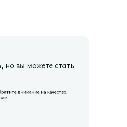
в, но вы можете стать
братите внимание на качество,
икам