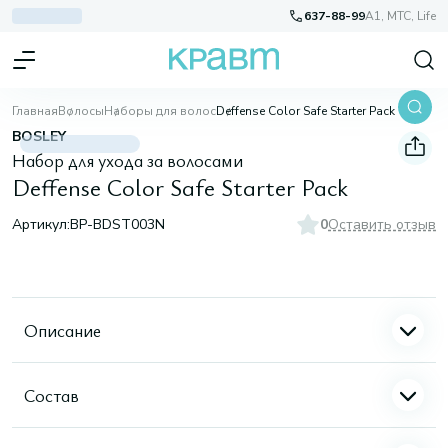
637-88-99
A1, МТС, Life
Главная
Волосы
Наборы для волос
Deffense Color Safe Starter Pack
BOSLEY
Набор для ухода за волосами
Deffense Color Safe Starter Pack
Артикул:
BP-BDST003N
0
Оставить отзыв
Описание
Состав