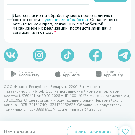
Даю согласие на обработку моих персональных в
соответствии с
условиями обработки
. Ознакомлен с
разъяснением прав, связанных с обработкой,
механизмом их реализации, последствиями дачи
согласия или отказа.
ООО «Кравт». Республика Беларусь, 220012, г. Минск, пр.
Независимости, 76, оф. 103. Регистрационный номер в Торговом
реестре №769481 от 20.02.2026 УНП 100149474 Минский горисполком,
13.10.1992. Отдел торговли и услуг администрации Первомайского
района, +375172151740; +375172152626. Обращения покупателей
принимаются: 6378899 (А1, МТС, life, imanager@cravt.by.
© 2026 ООО «Кравт»
Разработка сайта — SLAM
Нет в наличии
В лист ожидания