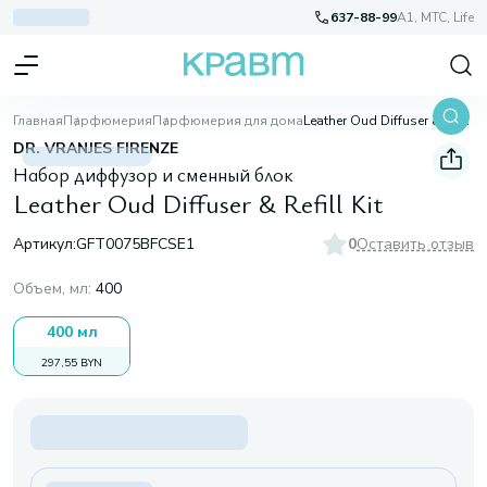
637-88-99
A1, МТС, Life
Главная
Парфюмерия
Парфюмерия для дома
Leather Oud Diffuser & Refill Kit
DR. VRANJES FIRENZE
Набор диффузор и сменный блок
Leather Oud Diffuser & Refill Kit
Артикул:
GFT0075BFCSE1
0
Оставить отзыв
Объем, мл
:
400
400 мл
297,55 BYN