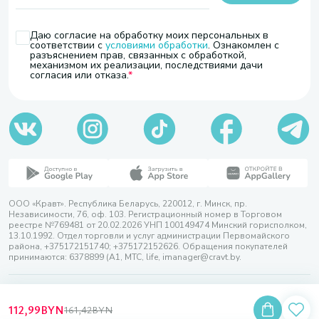
Даю согласие на обработку моих персональных в
соответствии с
условиями обработки
. Ознакомлен с
разъяснением прав, связанных с обработкой,
механизмом их реализации, последствиями дачи
согласия или отказа.
ООО «Кравт». Республика Беларусь, 220012, г. Минск, пр.
Независимости, 76, оф. 103. Регистрационный номер в Торговом
реестре №769481 от 20.02.2026 УНП 100149474 Минский горисполком,
13.10.1992. Отдел торговли и услуг администрации Первомайского
района, +375172151740; +375172152626. Обращения покупателей
принимаются: 6378899 (А1, МТС, life, imanager@cravt.by.
© 2026 ООО «Кравт»
Разработка сайта — SLAM
112,99
BYN
161,42
BYN
Выбор настроек Cookie