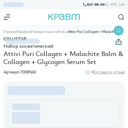
637-88-99
A1, МТС, Life
Главная
Подарки
Подарочные наборы
Attivi Puri Collagen + Malachite Balm & Collagen + Glycogen Serum Set
COLLISTAR
Набор косметический
Attivi Puri Collagen + Malachite Balm &
Collagen + Glycogen Serum Set
Артикул:
7008560
0
Оставить отзыв