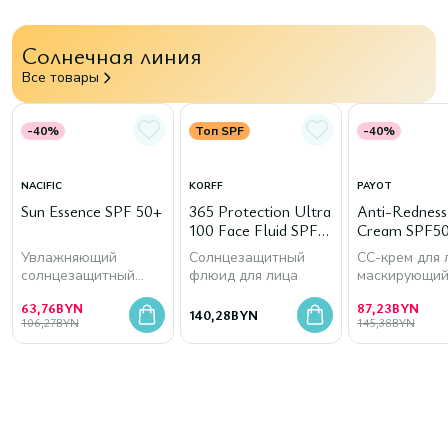
Солнечная линия
Все товары
-40%
Топ SPF
-40%
NACIFIC
KORFF
PAYOT
Sun Essence SPF 50+
365 Protection Ultra
Anti-Rednes
100 Face Fluid SPF
Cream SPF50
50+
Увлажняющий
Солнцезащитный
СС-крем для 
солнцезащитный
флюид для лица
маскирующи
крем для лица
покраснения
63,76
BYN
87,23
BYN
140,28
BYN
106,27
BYN
145,38
BYN