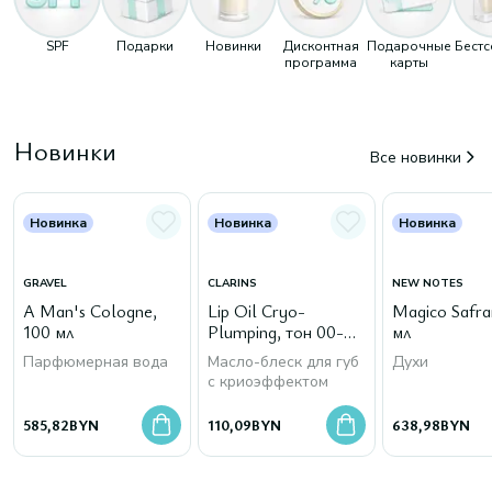
SPF
Подарки
Новинки
Дисконтная
Подарочные
Бест
программа
карты
Новинки
Все новинки
Новинка
Новинка
Новинка
GRAVEL
CLARINS
NEW NOTES
A Man's Cologne,
Lip Oil Cryo-
Magico Safra
100 мл
Plumping, тон 00-
мл
Cryo Mint
Парфюмерная вода
Масло-блеск для губ
Духи
с криоэффектом
585,82
BYN
110,09
BYN
638,98
BYN