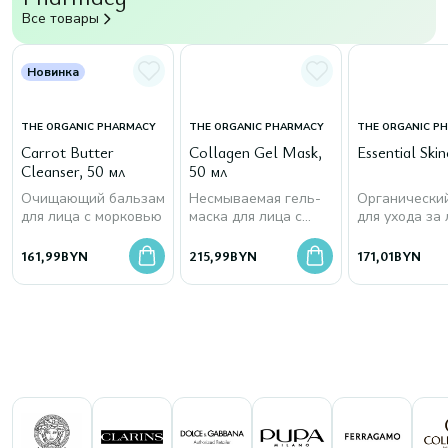
Все товары
Новинка
THE ORGANIC PHARMACY
THE ORGANIC PHARMACY
THE ORGANIC P
Carrot Butter
Collagen Gel Mask,
Essential Skin
Cleanser, 50 мл
50 мл
Очищающий бальзам
Несмываемая гель-
Органически
для лица с морковью
маска для лица с
для ухода за
морским коллагеном
161,99
BYN
215,99
BYN
171,01
BYN