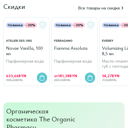
Скидки
Все товары на скидке
Новинка
-30%
Новинка
-30%
Новинка
-3
ATELIER DES ORS
FERRAGAMO
EVERBY
Novae Vanilla, 100
Fiamma Assoluta
Volumizing Lip
мл
8,5 мл
Парфюмерная вода
Парфюмерная вода
Масло-пламп
губ с пептид
633,66
BYN
от
181,38
BYN
54,27
BYN
905,23
BYN
259,12
BYN
77,53
BYN
Органическая
косметика The Organic
Pharmacy