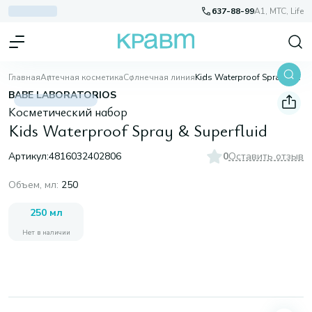
637-88-99
A1, МТС, Life
Главная
Аптечная косметика
Солнечная линия
Kids Waterproof Spray & Superfluid
BABE LABORATORIOS
Косметический набор
Kids Waterproof Spray & Superfluid
Артикул:
4816032402806
0
Оставить отзыв
Объем, мл
:
250
250 мл
Нет в наличии