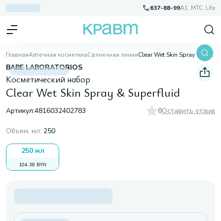
637-88-99
A1, МТС, Life
Главная
Аптечная косметика
Солнечная линия
Clear Wet Skin Spray & Superfluid
BABE LABORATORIOS
Косметический набор
Clear Wet Skin Spray & Superfluid
Артикул:
4816032402783
0
Оставить отзыв
Объем, мл
:
250
250 мл
104,38 BYN