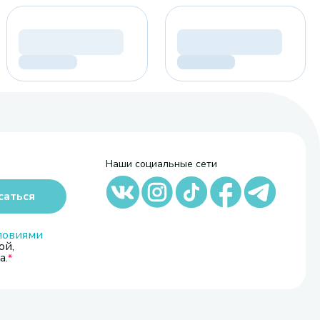
Наши социальные сети
саться
ловиями
ой,
а.