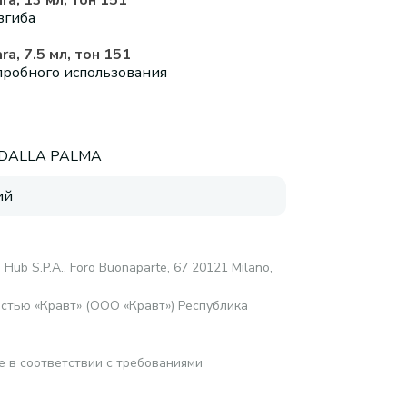
a, 13 мл, тон 151
згиба
a, 7.5 мл, тон 151
пробного использования
 DALLA PALMA
ий
 Hub S.P.A., Foro Buonaparte, 67 20121 Milano,
стью «Кравт» (ООО «Кравт») Республика
е в соответствии с требованиями