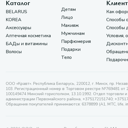
Каталог
Клиен
Детям
BELARUS
Как офор
Лицо
KOREA
Способы 
Макияж
Аксессуары
Способы 
Мужчинам
Аптечная косметика
Условия, 
Парфюмерия
БАДы и витамины
Дисконтн
Подарки
Волосы
Обращени
Тело
Подарочн
ООО «Кравт». Республика Беларусь, 220012, г. Минск, пр. Незав
103. Регистрационный номер в Торговом реестре №769481 от 
100149474 Минский горисполком, 13.10.1992. Отдел торговли и
администрации Первомайского района, +375172151740; +3751
Обращения покупателей принимаются: 6378899 (А1, МТС, life, i