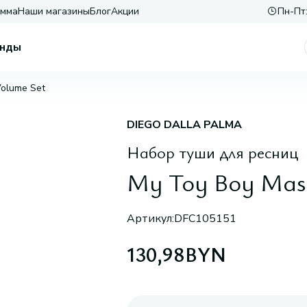
амма
Наши магазины
Блог
Акции
Пн-Пт:
нды
Volume Set
DIEGO DALLA PALMA
Набор туши для ресниц
My Toy Boy Masc
Артикул:
DFC105151
130,98
BYN