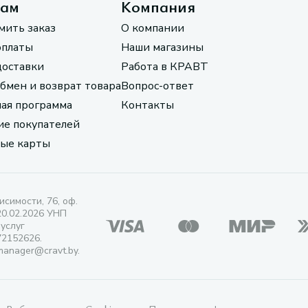
там
Компания
мить заказ
О компании
оплаты
Наши магазины
доставки
Работа в КРАВТ
обмен и возврат товара
Вопрос-ответ
ая программа
Контакты
е покупателей
ые карты
исимости, 76, оф.
20.02.2026 УНП
 услуг
72152626.
manager@cravt.by.