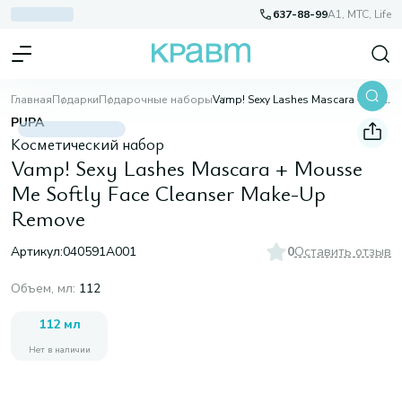
637-88-99
A1, МТС, Life
Главная
Подарки
Подарочные наборы
Vamp! Sexy Lashes Mascara + Mousse Me Softly Face Cleanser Make-Up Remove
PUPA
Косметический набор
Vamp! Sexy Lashes Mascara + Mousse
Me Softly Face Cleanser Make-Up
Remove
Артикул:
040591A001
0
Оставить отзыв
Объем, мл
:
112
112 мл
Нет в наличии