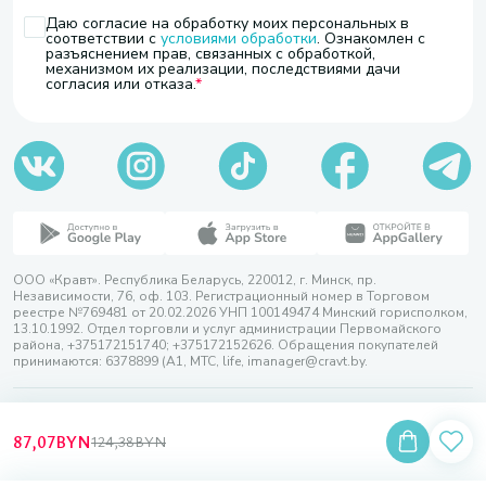
Даю согласие на обработку моих персональных в
соответствии с
условиями обработки
. Ознакомлен с
разъяснением прав, связанных с обработкой,
механизмом их реализации, последствиями дачи
согласия или отказа.
ООО «Кравт». Республика Беларусь, 220012, г. Минск, пр.
Независимости, 76, оф. 103. Регистрационный номер в Торговом
реестре №769481 от 20.02.2026 УНП 100149474 Минский горисполком,
13.10.1992. Отдел торговли и услуг администрации Первомайского
района, +375172151740; +375172152626. Обращения покупателей
принимаются: 6378899 (А1, МТС, life, imanager@cravt.by.
© 2026 ООО «Кравт»
Разработка сайта — SLAM
87,07
BYN
124,38
BYN
Выбор настроек Cookie