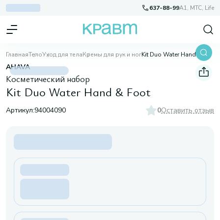
637-88-99
A1, МТС, Life
Главная
Тело
Уход для тела
Кремы для рук и ног
Kit Duo Water Hand & Foot
AHAVA
Косметический набор
Kit Duo Water Hand & Foot
Артикул:
94004090
0
Оставить отзыв