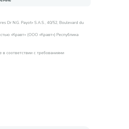
нение
res Dr N.G. Payot» S.A.S., 40/52, Boulevard du
стью «Кравт» (ООО «Кравт») Республика
е в соответствии с требованиями