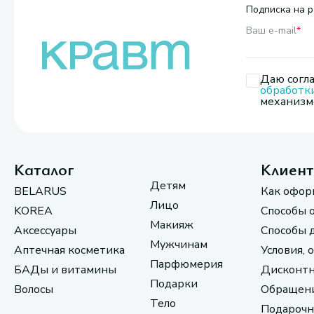
Подписка на р
Ваш e-mail
*
Даю согла
обработк
механизмо
Каталог
Клиен
Детям
BELARUS
Как офор
Лицо
KOREA
Способы 
Макияж
Аксессуары
Способы 
Мужчинам
Аптечная косметика
Условия, 
Парфюмерия
БАДы и витамины
Дисконтн
Подарки
Волосы
Обращени
Тело
Подарочн