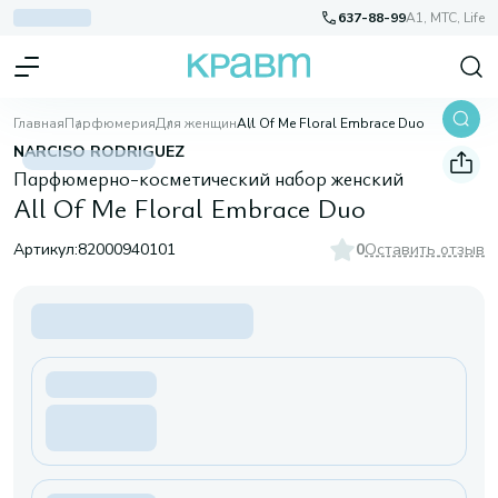
637-88-99
A1, МТС, Life
Главная
Парфюмерия
Для женщин
All Of Me Floral Embrace Duo
NARCISO RODRIGUEZ
Парфюмерно-косметический набор женский
All Of Me Floral Embrace Duo
Артикул:
82000940101
0
Оставить отзыв