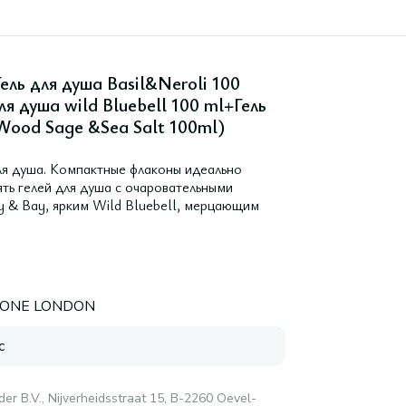
ль для душа Basil&Neroli 100
я душа wild Bluebell 100 ml+Гель
Wood Sage &Sea Salt 100ml)
я душа. Компактные флаконы идеально
ять гелей для душа с очаровательными
y & Bay, ярким Wild Bluebell, мерцающим
LONE LONDON
с
er B.V., Nijverheidsstraat 15, B-2260 Oevel-