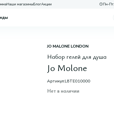
амма
Наши магазины
Блог
Акции
Пн-Пт:
нды
JO MALONE LONDON
Набор гелей для душа
Jo Molone
Артикул:
L8TE010000
Нет в наличии