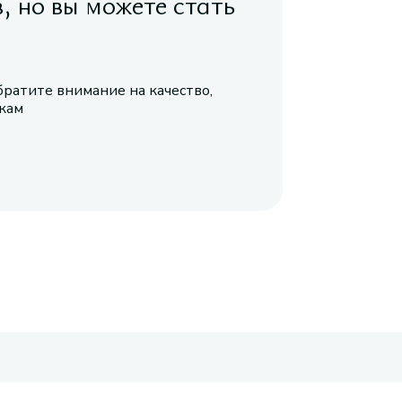
в, но вы можете стать
братите внимание на качество,
икам