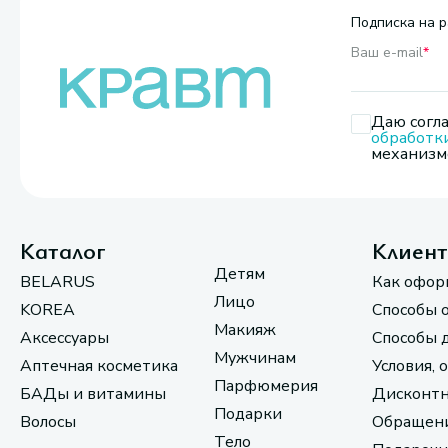
Подписка на р
Ваш e-mail
*
Даю согла
обработк
механизмо
Каталог
Клиен
Детям
BELARUS
Как офор
Лицо
KOREA
Способы 
Макияж
Аксессуары
Способы 
Мужчинам
Аптечная косметика
Условия, 
Парфюмерия
БАДы и витамины
Дисконтн
Подарки
Волосы
Обращени
Тело