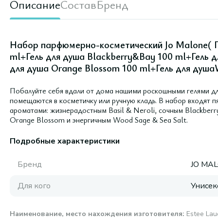
Описание
Состав
Бренд
Набор парфюмерно-косметический Jo Malone( Ге
ml+Гель для душа Blackberry&Bay 100 ml+Гель дл
для душа Orange Blossom 100 ml+Гель для душа
Побалуйте себя вдали от дома нашими роскошными гелями дл
помещаются в косметичку или ручную кладь. В набор входят п
ароматами: жизнерадостным Basil & Neroli, сочным Blackberr
Orange Blossom и энергичным Wood Sage & Sea Salt.
Подробные характеристики
Бренд
JO MA
Для кого
Унисек
Наименование, место нахождения изготовителя
:
Estee Laud