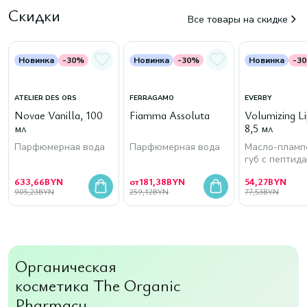
Скидки
Все товары на скидке
Новинка
-30%
Новинка
-30%
Новинка
-3
ATELIER DES ORS
FERRAGAMO
EVERBY
Novae Vanilla, 100
Fiamma Assoluta
Volumizing Lip
мл
8,5 мл
Парфюмерная вода
Парфюмерная вода
Масло-пламп
губ с пептид
633,66
BYN
от
181,38
BYN
54,27
BYN
905,23
BYN
259,12
BYN
77,53
BYN
Органическая
косметика The Organic
Pharmacy