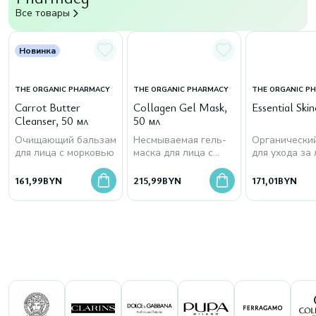
Все товары
Новинка
THE ORGANIC PHARMACY
THE ORGANIC PHARMACY
THE ORGANIC P
Carrot Butter
Collagen Gel Mask,
Essential Skin
Cleanser, 50 мл
50 мл
Очищающий бальзам
Несмываемая гель-
Органически
для лица с морковью
маска для лица с
для ухода за
морским коллагеном
161,99
BYN
215,99
BYN
171,01
BYN