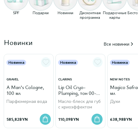
SPF
Подарки
Новинки
Дисконтная
Подарочные
Бест
программа
карты
Новинки
Все новинки
Новинка
Новинка
Новинка
GRAVEL
CLARINS
NEW NOTES
A Man's Cologne,
Lip Oil Cryo-
Magico Safra
100 мл
Plumping, тон 00-
мл
Cryo Mint
Парфюмерная вода
Масло-блеск для губ
Духи
с криоэффектом
585,82
BYN
110,09
BYN
638,98
BYN