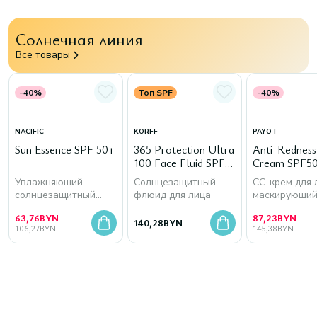
Солнечная линия
Все товары
-40%
Топ SPF
-40%
NACIFIC
KORFF
PAYOT
Sun Essence SPF 50+
365 Protection Ultra
Anti-Rednes
100 Face Fluid SPF
Cream SPF50
50+
Увлажняющий
Солнцезащитный
СС-крем для 
солнцезащитный
флюид для лица
маскирующи
крем для лица
покраснения
63,76
BYN
87,23
BYN
140,28
BYN
106,27
BYN
145,38
BYN