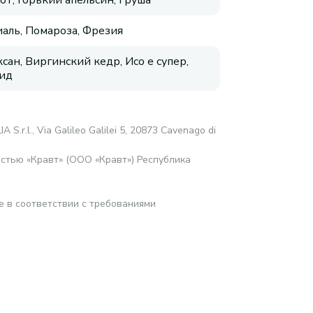
от, Горький апельсин, Груша
аль, Помароза, Фрезия
сан, Виргинский кедр, Исо е супер,
ид
 S.r.l., Via Galileo Galilei 5, 20873 Cavenago di
стью «Кравт» (ООО «Кравт») Республика
е в соответствии с требованиями