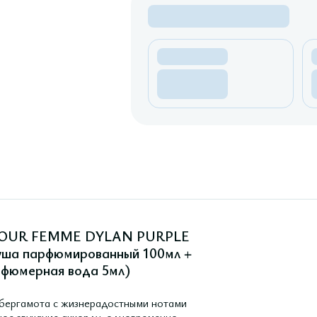
 POUR FEMME DYLAN PURPLE
душа парфюмированный 100мл +
рфюмерная вода 5мл)
я бергамота с жизнерадостными нотами