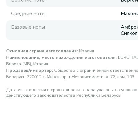
Верхние ноты
Бергам
Средние ноты
Махони
Базовые ноты
Амброк
Силкол
Основная страна изготовления
:
Италия
Наименование, место нахождения изготовителя
:
EUROITALIA
Brianza (MB), Италия
Продавец/импортер
:
Общество с ограниченной ответственно
Беларусь 220012 г. Минск, пр-т Независимости, д. 76, ком. 103
Дата изготовления и срок годности товара указаны на упаковк
действующего законодательства Республики Беларусь