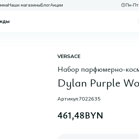
амма
Наши магазины
Блог
Акции
Пн-Пт:
нды
VERSACE
Набор парфюмерно-косм
Dylan Purple Wo
Артикул:
7022635
461,48
BYN