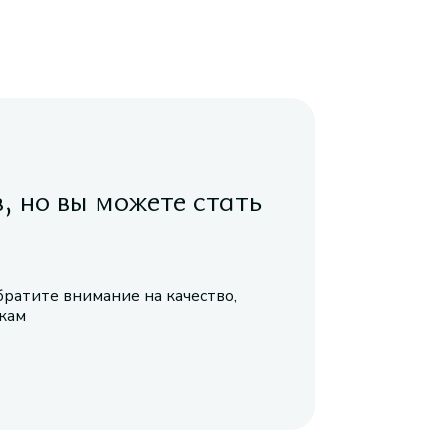
в, но вы можете стать
братите внимание на качество,
икам